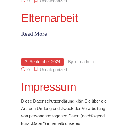
0
Uncategorized
Elternarbeit
Read More
3. September 2024
By
kita-admin
0
Uncategorized
Impressum
Diese Datenschutzerklärung klärt Sie über die
Art, den Umfang und Zweck der Verarbeitung
von personenbezogenen Daten (nachfolgend
kurz „Daten“) innerhalb unseres