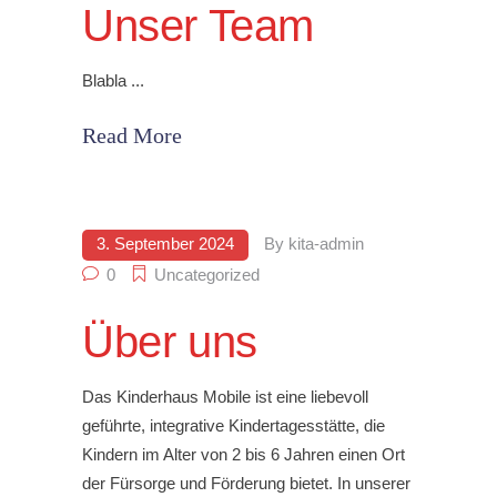
Unser Team
Blabla
Read More
3. September 2024
By
kita-admin
0
Uncategorized
Über uns
Das Kinderhaus Mobile ist eine liebevoll
geführte, integrative Kindertagesstätte, die
Kindern im Alter von 2 bis 6 Jahren einen Ort
der Fürsorge und Förderung bietet. In unserer