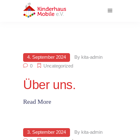
4. September 2024
By
kita-admin
0
Uncategorized
Über uns.
Read More
3. September 2024
By
kita-admin